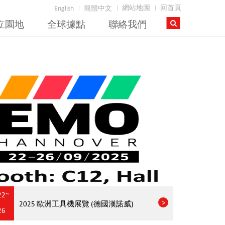
網站地圖
回首頁
English
簡體中文
立園地
全球據點
聯絡我們
22~
2025 歐洲工具機展覽 (德國漢諾威)
26