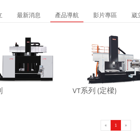
立
最新消息
產品導航
影片專區
崴
列
VT系列 (定樑)
«
1
»