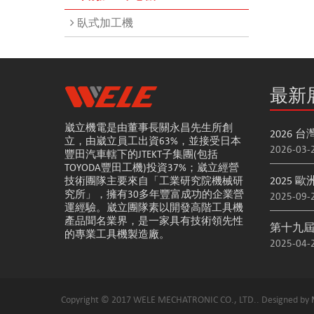
臥式加工機
最新
崴立機電是由董事長關永昌先生所創
2026 
立，由崴立員工出資63%，並接受日本
2026-03-
豐田汽車轄下的JTEKT子集團(包括
TOYODA豐田工機)投資37%；崴立經營
2025 
技術團隊主要來自「工業研究院機械研
究所」，擁有30多年豐富成功的企業營
2025-09-
運經驗。崴立團隊素以開發高階工具機
產品聞名業界，是一家具有技術領先性
第十九
的專業工具機製造廠。
2025-04-
Copyright © 2017 WELE MECHATRONIC CO., LTD.. Designed by