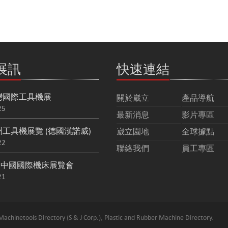
展訊
快速連結
台灣國際工具機展
關於崴立
產品導航
25
最新消息
影片專區
歐洲工具機展覽 (德國漢諾威)
崴立園地
全球據點
22
聯絡我們
員工專區
屆中國國際機床展覽會
21
Machinetools Directory
(
S & J Corp.
),
Plastic and Rubber Machine Directory
.