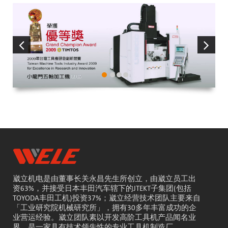
崴立机电是由董事长关永昌先生所创立，由崴立员工出
资63%，并接受日本丰田汽车辖下的JTEKT子集团(包括
TOYODA丰田工机)投资37%；崴立经营技术团队主要来自
「工业研究院机械研究所」，拥有30多年丰富成功的企
业营运经验。崴立团队素以开发高阶工具机产品闻名业
界，是一家具有技术领先性的专业工具机制造厂。