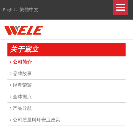
English
繁體中文
关于崴立
公司简介
品牌故事
经典荣耀
全球据点
产品导航
公司质量與环安卫政策