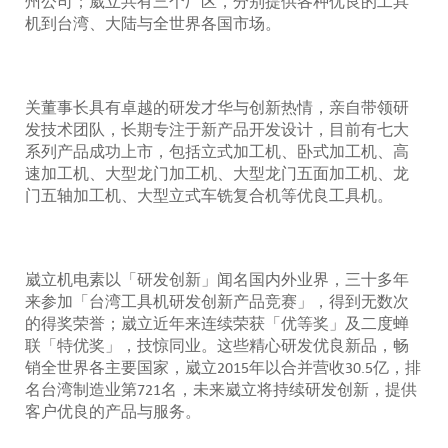
州公司；崴立共有三个厂区，分别提供各种优良的工具
机到台湾、大陆与全世界各国市场。
关董事长具有卓越的研发才华与创新热情，亲自带领研
发技术团队，长期专注于新产品开发设计，目前有七大
系列产品成功上市，包括立式加工机、卧式加工机、高
速加工机、大型龙门加工机、大型龙门五面加工机、龙
门五轴加工机、大型立式车铣复合机等优良工具机。
崴立机电素以「研发创新」闻名国内外业界，三十多年
来参加「台湾工具机研发创新产品竞赛」，得到无数次
的得奖荣誉；崴立近年来连续荣获「优等奖」及二度蝉
联「特优奖」，技惊同业。这些精心研发优良新品，畅
销全世界各主要国家，崴立2015年以合并营收30.5亿，排
名台湾制造业第721名，未来崴立将持续研发创新，提供
客户优良的产品与服务。